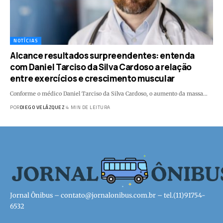
NOTÍCIAS
Alcance resultados surpreendentes: entenda
com Daniel Tarciso da Silva Cardoso a relação
entre exercícios e crescimento muscular
Conforme o médico Daniel Tarciso da Silva Cardoso, o aumento da massa…
POR
DIEGO VELÁZQUEZ
4 MIN DE LEITURA
Jornal Ônibus –
contato@jornalonibus.com.br
– tel.(11)91754-
6532