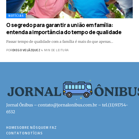
NOTÍCIAS
O segredo para garantir a união em família:
entenda a importância do tempo de qualidade
Passar tempo de qualidade com a família é mais do que apenas…
POR
DIEGO VELÁZQUEZ
4 MIN DE LEITURA
Jornal Ônibus –
contato@jornalonibus.com.br
– tel.(11)91754-
6532
HOME
SOBRE NÓS
QUEM FAZ
CONTATO
NOTÍCIAS