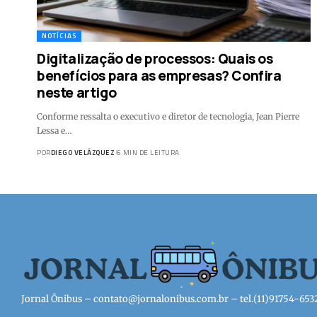
NOTÍCIAS
Digitalização de processos: Quais os
benefícios para as empresas? Confira
neste artigo
Conforme ressalta o executivo e diretor de tecnologia, Jean Pierre
Lessa e…
POR
DIEGO VELÁZQUEZ
6 MIN DE LEITURA
Jornal Ônibus –
contato@jornalonibus.com.br
– tel.(11)91754-653