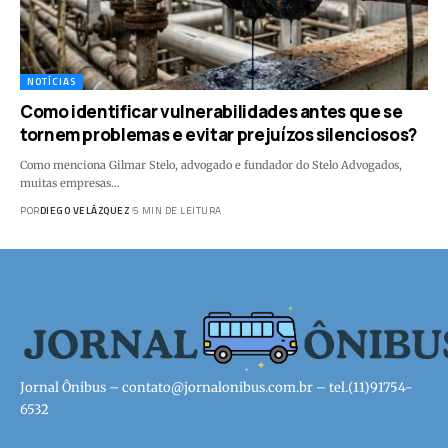
NOTÍCIAS
Como identificar vulnerabilidades antes que se
tornem problemas e evitar prejuízos silenciosos?
Como menciona Gilmar Stelo, advogado e fundador do Stelo Advogados,
muitas empresas…
POR
DIEGO VELÁZQUEZ
5 MIN DE LEITURA
Jornal Ônibus –
contato@jornalonibus.com.br
– tel.(11)91754-
6532