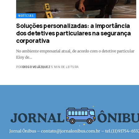
NOTÍCIAS
Soluções personalizadas: a importância
dos detetives particulares na segurança
corporativa
No ambiente empresarial atual, de acordo com o detetive particular
Eloy de…
POR
DIEGO VELÁZQUEZ
5 MIN DE LEITURA
Jornal Ônibus –
contato@jornalonibus.com.br
– tel.(11)91754-653