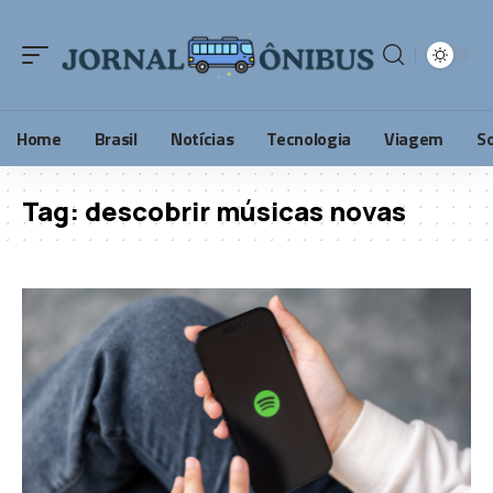
Home
Brasil
Notícias
Tecnologia
Viagem
S
Tag:
descobrir músicas novas