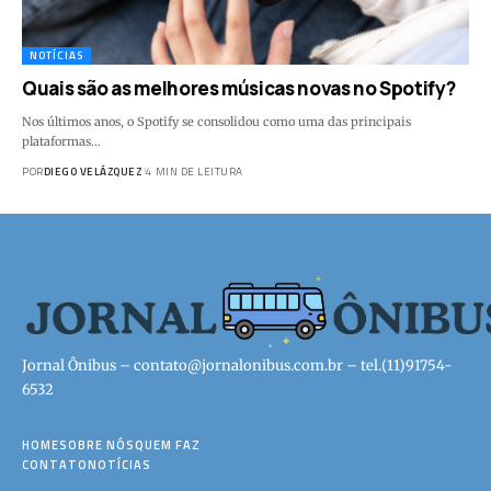
NOTÍCIAS
Quais são as melhores músicas novas no Spotify?
Nos últimos anos, o Spotify se consolidou como uma das principais
plataformas…
POR
DIEGO VELÁZQUEZ
4 MIN DE LEITURA
Jornal Ônibus –
contato@jornalonibus.com.br
– tel.(11)91754-
6532
HOME
SOBRE NÓS
QUEM FAZ
CONTATO
NOTÍCIAS