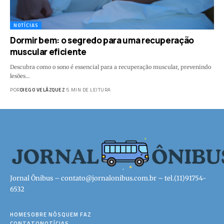
NOTÍCIAS
Dormir bem: o segredo para uma recuperação
muscular eficiente
Descubra como o sono é essencial para a recuperação muscular, prevenindo
lesões…
POR
DIEGO VELÁZQUEZ
5 MIN DE LEITURA
Jornal Ônibus –
contato@jornalonibus.com.br
– tel.(11)91754-
6532
HOME
SOBRE NÓS
QUEM FAZ
CONTATO
NOTÍCIAS