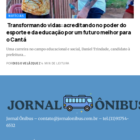
NOTÍCIAS
Transformando vidas: acreditando no poder do
esporte e da educação por um futuro melhor para
o Cantá
Uma carreira no campo educacional e social, Daniel Trindade, candidato à
prefeitura…
POR
DIEGO VELÁZQUEZ
4 MIN DE LEITURA
Jornal Ônibus –
contato@jornalonibus.com.br
– tel.(11)91754-
6532