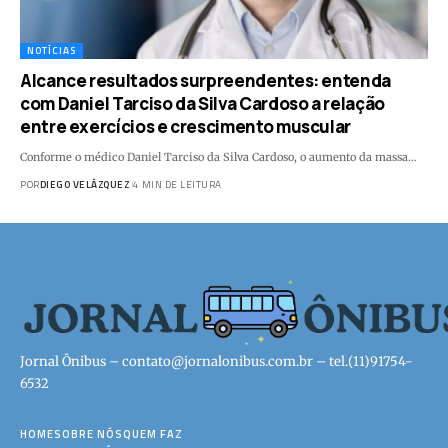
NOTÍCIAS
Alcance resultados surpreendentes: entenda
com Daniel Tarciso da Silva Cardoso a relação
entre exercícios e crescimento muscular
Conforme o médico Daniel Tarciso da Silva Cardoso, o aumento da massa…
POR
DIEGO VELÁZQUEZ
4 MIN DE LEITURA
Jornal Ônibus –
contato@jornalonibus.com.br
– tel.(11)91754-
6532
HOME
SOBRE NÓS
QUEM FAZ