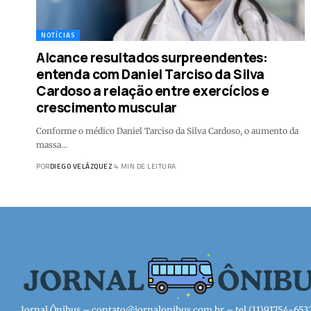
NOTÍCIAS
Alcance resultados surpreendentes:
entenda com Daniel Tarciso da Silva
Cardoso a relação entre exercícios e
crescimento muscular
Conforme o médico Daniel Tarciso da Silva Cardoso, o aumento da
massa…
POR
DIEGO VELÁZQUEZ
4 MIN DE LEITURA
Jornal Ônibus –
contato@jornalonibus.com.br
– tel.(11)91754-653