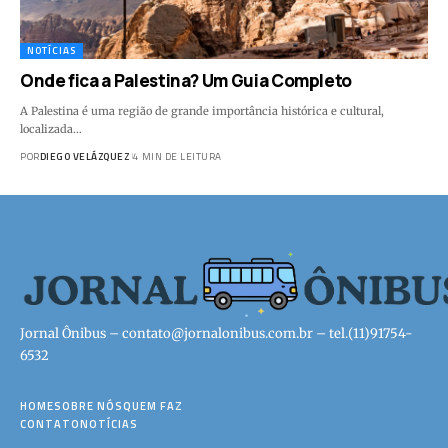
NOTÍCIAS
Onde fica a Palestina? Um Guia Completo
A Palestina é uma região de grande importância histórica e cultural,
localizada…
POR
DIEGO VELÁZQUEZ
4 MIN DE LEITURA
Jornal Ônibus –
contato@jornalonibus.com.br
– tel.(11)91754-
6532
HOME
SOBRE NÓS
QUEM FAZ
CONTATO
NOTÍCIAS