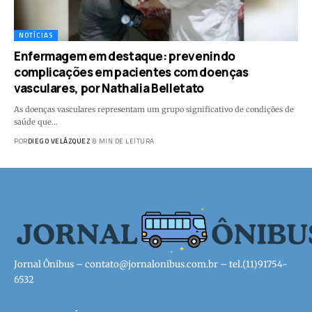
NOTÍCIAS
Enfermagem em destaque: prevenindo
complicações em pacientes com doenças
vasculares, por Nathalia Belletato
As doenças vasculares representam um grupo significativo de condições de
saúde que…
POR
DIEGO VELÁZQUEZ
8 MIN DE LEITURA
Jornal Ônibus –
contato@jornalonibus.com.br
– tel.(11)91754-
6532