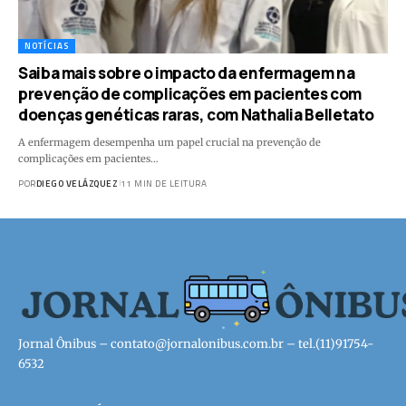
NOTÍCIAS
Saiba mais sobre o impacto da enfermagem na
prevenção de complicações em pacientes com
doenças genéticas raras, com Nathalia Belletato
A enfermagem desempenha um papel crucial na prevenção de
complicações em pacientes…
POR
DIEGO VELÁZQUEZ
11 MIN DE LEITURA
Jornal Ônibus –
contato@jornalonibus.com.br
– tel.(11)91754-
6532