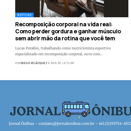
NOTÍCIAS
Recomposição corporal na vida real:
Como perder gordura e ganhar músculo
sem abrir mão da rotina que você tem
Lucas Peralles, trabalhando como nutricionista esportivo
especializado em recomposição corporal, ouve com…
POR
DIEGO VELÁZQUEZ
6 MIN DE LEITURA
Jornal Ônibus –
contato@jornalonibus.com.br
– tel.(11)91754-653