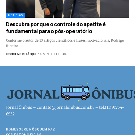
NOTÍCIAS
Descubra por que o controle do apetite é
fundamental para o pós-operatório
Conforme o autor de 33 artigos científicos e frases motivacionais, Rodrigo
Ribeiro…
POR
DIEGO VELÁZQUEZ
4 MIN DE LEITURA
Jornal Ônibus –
contato@jornalonibus.com.br
– tel.(11)91754-
6532
HOME
SOBRE NÓS
QUEM FAZ
CONTATO
NOTÍCIAS