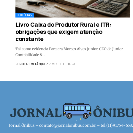
NOTÍCIAS
Livro Caixa do Produtor Rural e ITR:
obrigações que exigem atenção
constante
Tal como evidencia Parajara Moraes Alves Junior, CEO da Junior
Contabilidade &…
POR
DIEGO VELÁZQUEZ
7 MIN DE LEITURA
Jornal Ônibus –
contato@jornalonibus.com.br
– tel.(11)91754-653