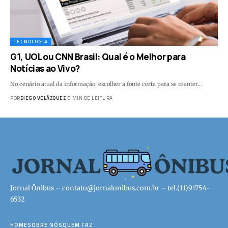
TECNOLOGIA
G1, UOL ou CNN Brasil: Qual é o Melhor para
Notícias ao Vivo?
No cenário atual da informação, escolher a fonte certa para se manter…
POR
DIEGO VELÁZQUEZ
5 MIN DE LEITURA
Jornal Ônibus –
contato@jornalonibus.com.br
– tel.(11)91754-
6532
HOME
SOBRE NÓS
QUEM FAZ