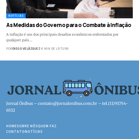
NOTÍCIAS
As Medidas do Governo para o Combate à Inflação
A inflação é um dos principais desafios econômicos enfrentados por
qualquer país.…
POR
DIEGO VELÁZQUEZ
6 MIN DE LEITURA
Jornal Ônibus –
contato@jornalonibus.com.br
– tel.(11)91754-
6532
HOME
SOBRE NÓS
QUEM FAZ
CONTATO
NOTÍCIAS