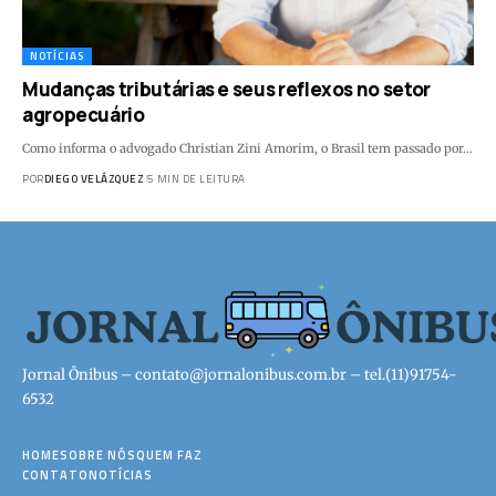
NOTÍCIAS
Mudanças tributárias e seus reflexos no setor
agropecuário
Como informa o advogado Christian Zini Amorim, o Brasil tem passado por…
POR
DIEGO VELÁZQUEZ
5 MIN DE LEITURA
Jornal Ônibus –
contato@jornalonibus.com.br
– tel.(11)91754-
6532
HOME
SOBRE NÓS
QUEM FAZ
CONTATO
NOTÍCIAS