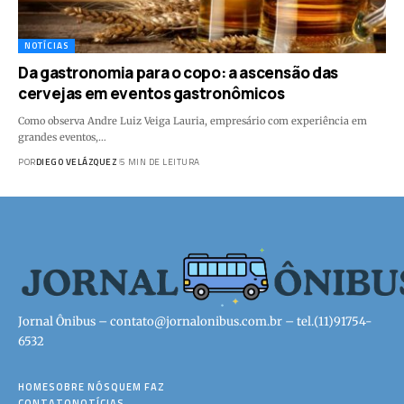
NOTÍCIAS
Da gastronomia para o copo: a ascensão das
cervejas em eventos gastronômicos
Como observa Andre Luiz Veiga Lauria, empresário com experiência em
grandes eventos,…
POR
DIEGO VELÁZQUEZ
5 MIN DE LEITURA
Jornal Ônibus –
contato@jornalonibus.com.br
– tel.(11)91754-
6532
HOME
SOBRE NÓS
QUEM FAZ
CONTATO
NOTÍCIAS