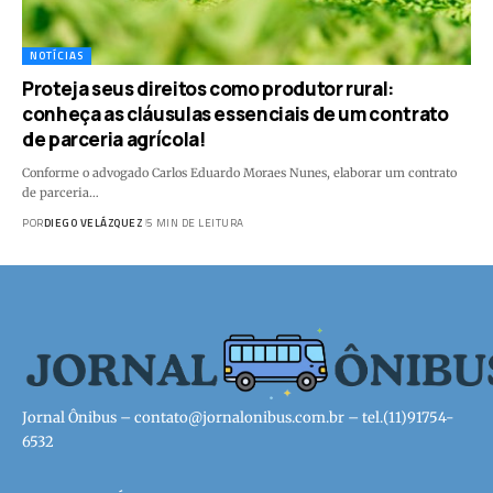
NOTÍCIAS
Proteja seus direitos como produtor rural:
conheça as cláusulas essenciais de um contrato
de parceria agrícola!
Conforme o advogado Carlos Eduardo Moraes Nunes, elaborar um contrato
de parceria…
POR
DIEGO VELÁZQUEZ
5 MIN DE LEITURA
Jornal Ônibus –
contato@jornalonibus.com.br
– tel.(11)91754-
6532