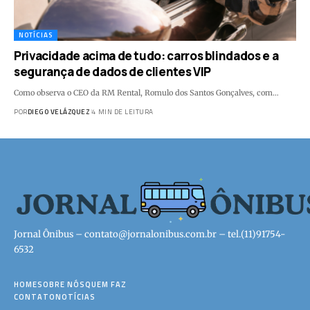
NOTÍCIAS
Privacidade acima de tudo: carros blindados e a
segurança de dados de clientes VIP
Como observa o CEO da RM Rental, Romulo dos Santos Gonçalves, com…
POR
DIEGO VELÁZQUEZ
4 MIN DE LEITURA
Jornal Ônibus –
contato@jornalonibus.com.br
– tel.(11)91754-
6532
HOME
SOBRE NÓS
QUEM FAZ
CONTATO
NOTÍCIAS