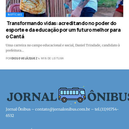
NOTÍCIAS
Transformando vidas: acreditando no poder do
esporte e da educação por um futuro melhor para
o Cantá
Uma carreira no campo educacional e social, Daniel Trindade, candidato à
prefeitura…
POR
DIEGO VELÁZQUEZ
4 MIN DE LEITURA
Jornal Ônibus –
contato@jornalonibus.com.br
– tel.(11)91754-
6532