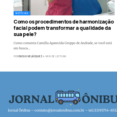
NOTÍCIAS
Como os procedimentos de harmonização
facial podem transformar a qualidade da
sua pele?
Como comenta Camilla Aparecida Groppo de Andrade, se você está
em busca…
POR
DIEGO VELÁZQUEZ
4 MIN DE LEITURA
Jornal Ônibus –
contato@jornalonibus.com.br
– tel.(11)91754-653