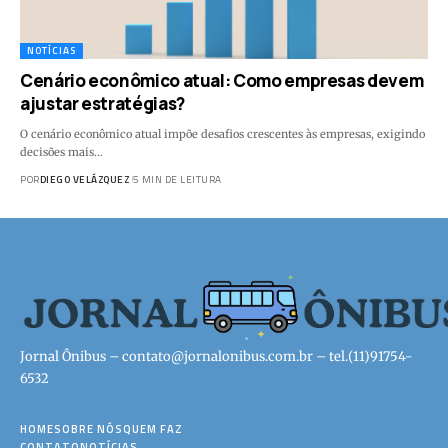
NOTÍCIAS
Cenário econômico atual: Como empresas devem
ajustar estratégias?
O cenário econômico atual impõe desafios crescentes às empresas, exigindo
decisões mais…
POR
DIEGO VELÁZQUEZ
5 MIN DE LEITURA
Jornal Ônibus –
contato@jornalonibus.com.br
– tel.(11)91754-
6532
HOME
SOBRE NÓS
QUEM FAZ
CONTATO
NOTÍCIAS